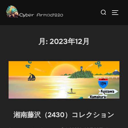
コ
検
ン
サイド
索
テ
対
ン
象:
ツ
月:
2023年12月
へ
ス
キ
ッ
プ
湘南藤沢（2430）コレクション