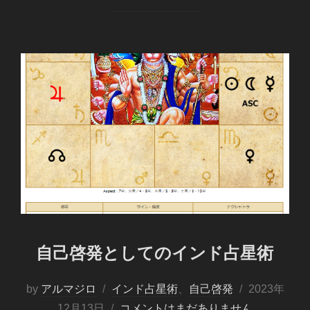
自己啓発としてのインド占星術
投
by
アルマジロ
インド占星術
、
自己啓発
2023年
稿
12月13日
コメントはまだありません