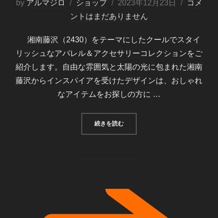
投
by
アルマジロ
ショップ
2023年12月23日
コメ
稿
ントはまだありません
日:
湘南藤沢（2430）をテーマにしたクールでスタイ
リッシュなアパレル＆アクセサリーコレクションをご
紹介します。自由な雰囲気と太陽の光に包まれた湘南
藤沢からインスパイアを受けたデザインは、おしゃれ
なアイテムをお探しの方に …
“湘南藤沢（2430）コレクション”
続きを読む