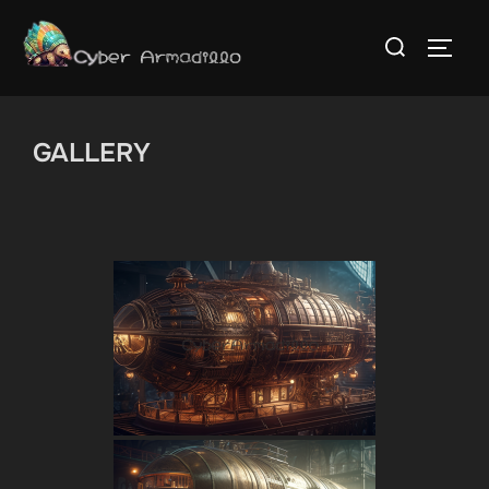
コ
検
ン
サイド
索
テ
対
ン
象:
ツ
GALLERY
へ
ス
キ
ッ
プ