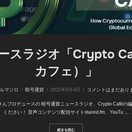
スラジオ「Crypto C
カフェ）」
投
ルマジロ
暗号通貨
2025年9月4日
コメントはまだあり
稿
ペンギン)さんプロデュースの 暗号通貨ニュースラジオ、Crypto C
日:
ください！ 音声コンテンツ配信サイトstannd.fm、YouTu …
“暗号通貨ニュースラジオ「CRYPT
続きを読む