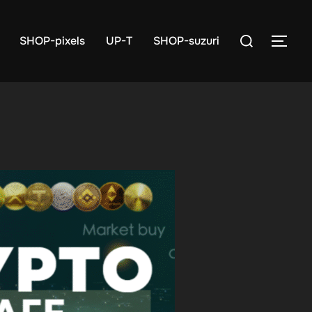
検
SHOP-pixels
UP-T
SHOP-suzuri
サイ
索
対
象: