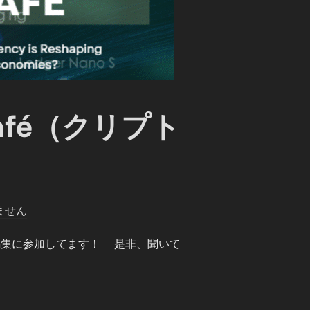
afé（クリプト
ません
aféの編集に参加してます！ 是非、聞いて
O CAFÉ（クリプトカフェ）」”