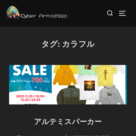
コ
検
ン
サイド
索
テ
対
ン
象:
ツ
タグ:
カラフル
へ
ス
キ
ッ
プ
アルテミスパーカー