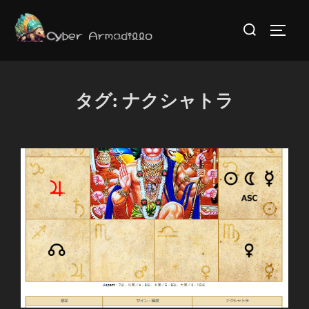
コ
検
ン
サイド
索
テ
対
ン
象:
ツ
タグ:
ナクシャトラ
へ
ス
キ
ッ
プ