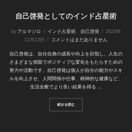
自己啓発としてのインド占星術
投
by
アルマジロ
インド占星術
、
自己啓発
2023年
稿
12月13日
コメントはまだありません
日:
自己啓発は、自分自身の成長や向上を目指し、人生の
さまざまな側面でポジティブな変化をもたらすための
努力や活動です。自己啓発は個人が自分の能力やスキ
ルを向上させ、人間関係や仕事、精神的な健康など、
生活全般でより良い結果を得る …
“自己啓発としてのインド占星術”
続きを読む