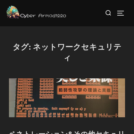
コ
検
ン
サイド
索
テ
対
ン
象:
ツ
タグ:
ネットワークセキュリテ
へ
ス
ィ
キ
ッ
プ