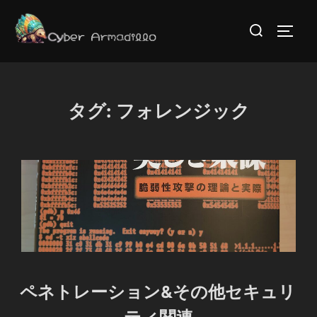
コ
検
ン
サイド
索
テ
対
ン
象:
ツ
タグ:
フォレンジック
へ
ス
キ
ッ
プ
ペネトレーション&その他セキュリ