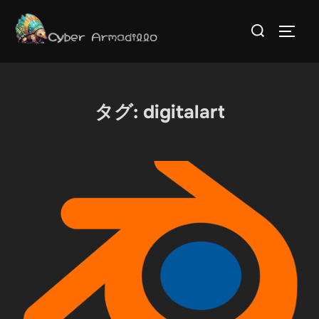
コ
検
ン
サイド
索
テ
対
ン
象:
ツ
タグ:
digitalart
へ
ス
キ
ッ
プ