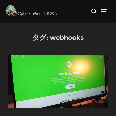
コ
検
ン
サイド
索
テ
対
ン
象:
ツ
タグ:
webhooks
へ
ス
キ
ッ
プ