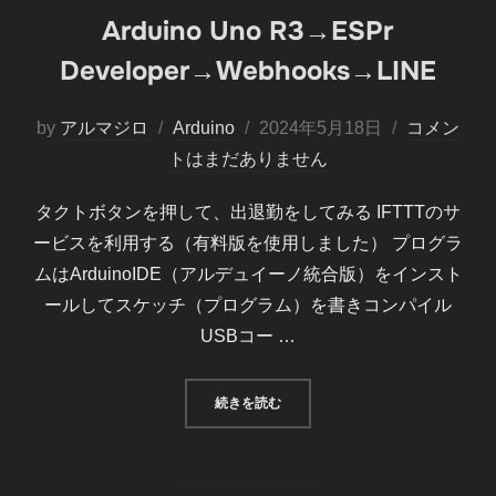
Arduino Uno R3→ESPr
Developer→Webhooks→LINE
投
by
アルマジロ
Arduino
2024年5月18日
コメン
稿
トはまだありません
日:
タクトボタンを押して、出退勤をしてみる IFTTTのサ
ービスを利用する（有料版を使用しました） プログラ
ムはArduinoIDE（アルデュイーノ統合版）をインスト
ールしてスケッチ（プログラム）を書きコンパイル
USBコー …
“ARDUINO UNO R3→ESPR DEV
続きを読む